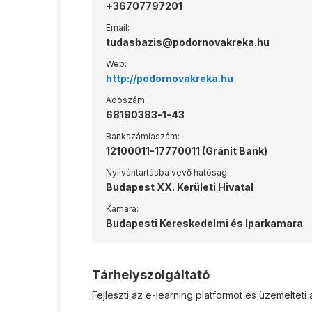
+36707797201
Email:
tudasbazis@podornovakreka.hu
Web:
http://podornovakreka.hu
Adószám:
68190383-1-43
Bankszámlaszám:
12100011-17770011 (Gránit Bank)
Nyilvántartásba vevő hatóság:
Budapest XX. Kerületi Hivatal
Kamara:
Budapesti Kereskedelmi és Iparkamara
Tárhelyszolgáltató
Fejleszti az e-learning platformot és üzemelteti