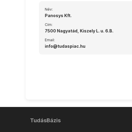
Név:
Panosys Kft.
Cím:
7500 Nagyatád, Kiszely L. u. 6.B.
Email:
info@tudaspiac.hu
TudásBázis